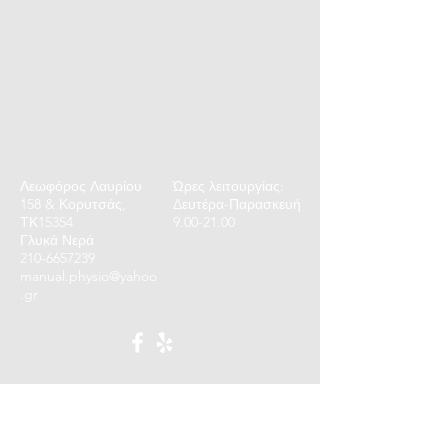
Λεωφόρος Λαυρίου
Ώρες λειτουργίας:
158 & Κορυτσάς,
Δευτέρα-Παρασκευή
ΤΚ15354
9.00-21.00
Γλυκά Νερά
210-6657239
manual.physio@yahoo
.gr
ΕΠΙΚΟΙΝΩΝΙΑ